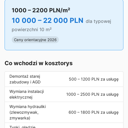
1000
–
2200
PLN/m²
10 000
–
22 000
PLN
dla typowej
powierzchni
10
m²
Ceny orientacyjne 2026
Co wchodzi w kosztorys
Demontaż starej
500
–
1200
PLN za usługę
zabudowy i AGD
Wymiana instalacji
1000
–
2500
PLN za usługę
elektrycznej
Wymiana hydrauliki
(zlewozmywak,
600
–
1800
PLN za usługę
zmywarka)
Tynki, gładzie,