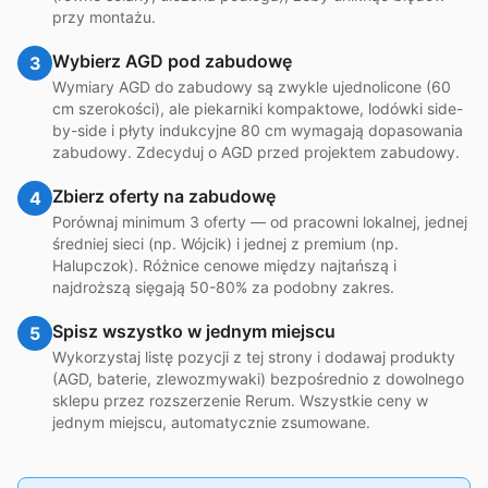
przy montażu.
Wybierz AGD pod zabudowę
3
Wymiary AGD do zabudowy są zwykle ujednolicone (60
cm szerokości), ale piekarniki kompaktowe, lodówki side-
by-side i płyty indukcyjne 80 cm wymagają dopasowania
zabudowy. Zdecyduj o AGD przed projektem zabudowy.
Zbierz oferty na zabudowę
4
Porównaj minimum 3 oferty — od pracowni lokalnej, jednej
średniej sieci (np. Wójcik) i jednej z premium (np.
Halupczok). Różnice cenowe między najtańszą i
najdroższą sięgają 50-80% za podobny zakres.
Spisz wszystko w jednym miejscu
5
Wykorzystaj listę pozycji z tej strony i dodawaj produkty
(AGD, baterie, zlewozmywaki) bezpośrednio z dowolnego
sklepu przez rozszerzenie Rerum. Wszystkie ceny w
jednym miejscu, automatycznie zsumowane.