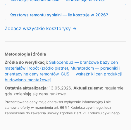
Kosztorys remontu sypialni — ile kosztuje w 2026?
Zobacz wszystkie kosztorysy
→
Metodologia i źródła
Źródła do weryfikacji:
Sekocenbud — branżowe bazy cen
materiałów i robót (źródło płatne)
,
Muratordom — poradniki i
orientacyjne ceny remontów
,
GUS — wskaźniki cen produkcji
budowlano-montażowej
Ostatnia aktualizacja:
13.05.2026
.
Aktualizujemy:
regularnie,
gdy zmieniają się ceny rynkowe
.
Prezentowane ceny mają charakter wyłącznie informacyjny i nie
stanowią oferty w rozumieniu art. 66 § 1 Kodeksu cywilnego, lecz
zaproszenie do zawarcia umowy zgodnie z art. 71 Kodeksu cywilnego.