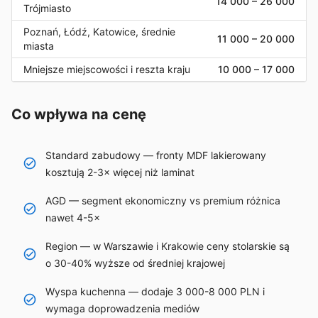
14 000
–
26 000
Trójmiasto
Poznań, Łódź, Katowice, średnie
11 000
–
20 000
miasta
Mniejsze miejscowości i reszta kraju
10 000
–
17 000
Co wpływa na cenę
Standard zabudowy — fronty MDF lakierowany
kosztują 2-3× więcej niż laminat
AGD — segment ekonomiczny vs premium różnica
nawet 4-5×
Region — w Warszawie i Krakowie ceny stolarskie są
o 30-40% wyższe od średniej krajowej
Wyspa kuchenna — dodaje 3 000-8 000 PLN i
wymaga doprowadzenia mediów